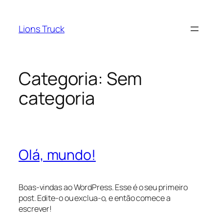
Pular
para
Lions Truck
o
conteúdo
Categoria:
Sem
categoria
Olá, mundo!
Boas-vindas ao WordPress. Esse é o seu primeiro
post. Edite-o ou exclua-o, e então comece a
escrever!